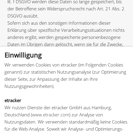
lit. f DSGVO werden diese Daten so lange gespeichert, bis
der Betroffene sein Widerspruchsrecht nach Art. 21 Abs. 2
DSGVO ausübt.
Sofern sich aus den sonstigen Informationen dieser
Erklärung über spezifische Verarbeitungssituationen nichts
anderes ergibt, werden gespeicherte personenbezogene
Daten im Übrigen dann gelöscht, wenn sie für die Zwecke,
für die sie erhoben oder auf sonstige Weise verarbeitet
Einwilligung
wurden, nicht mehr notwendig sind.
Wir verwenden Cookies von etracker (im Folgenden Cookies
genannt) zur statistischen Nutzungsanalyse (zur Optimierung
dieser Seite, zur Anpassung der Inhalte an Ihre
Nutzungsgewohnheiten).
Osteopathie Roth • Praxis für Osteopathie Ivan Indelicato
etracker
Münchener Str 33b • 91154 Roth • Telefon: 09171
Wir nutzen Dienste der etracker GmbH aus Hamburg,
/ 8574777
Deutschland (
www.etracker.com
) zur Analyse von
Nutzungsdaten. Wir verwenden standardmäßig keine Cookies
für die Web-Analyse. Soweit wir Analyse- und Optimierungs-
Datenschutz
/
Impressum